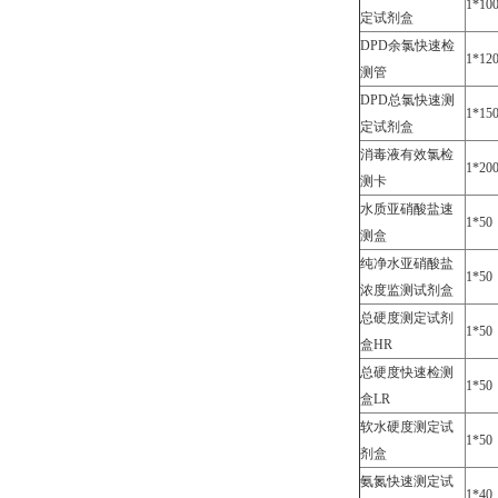
1*10
定试剂盒
DPD余氯快速检
1*12
测管
DPD总氯快速测
1*15
定试剂盒
消毒液有效氯检
1*20
测卡
水质亚硝酸盐速
1*50
测盒
纯净水亚硝酸盐
1*50
浓度监测试剂盒
总硬度测定试剂
1*50
盒HR
总硬度快速检测
1*50
盒LR
软水硬度测定试
1*50
剂盒
氨氮快速测定试
1*40