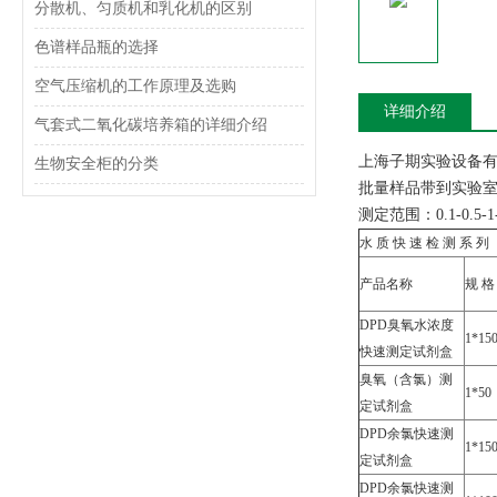
分散机、匀质机和乳化机的区别
色谱样品瓶的选择
空气压缩机的工作原理及选购
详细介绍
气套式二氧化碳培养箱的详细介绍
上海子期实验设备
生物安全柜的分类
批量样品带到实验室
测定范围：0.1-0.
水 质 快 速 检 测 系 列
产品名称
规 格
DPD臭氧水浓度
1*15
快速测定试剂盒
臭氧（含氯）测
1*50
定试剂盒
DPD余氯快速测
1*15
定试剂盒
DPD余氯快速测