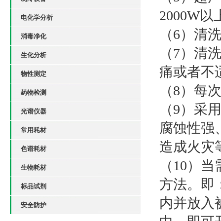
2000W
以
电化学分析
（
6
）
清
消毒净化
（7）
清
生化分析
痛或者不
物性测定
（
8
）
每
药物检测
（
9
）
采
光谱仪器
腐蚀性强
常用耗材
造成火灾
色谱耗材
（10）
生物耗材
方法。即
标品试剂
内并放入
安全防护