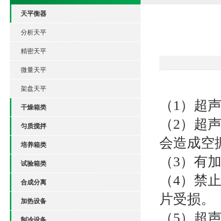
天平衡器
分析天平
精密天平
微量天平
架盘天平
（
1
）
超
干燥箱类
（2）
超
匀质搅拌
会
造成空
培养箱类
（
3
）
有
试验箱类
（
4
）
禁
合成分离
片受损。
加热设备
（
5
）
超
制冷设备