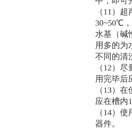
中，即可
（
1
1
）
超
30~50
℃
水基（碱
用多的为
不同的清
（12）
用完毕后
（13）
应在槽内1
（14）
器件。