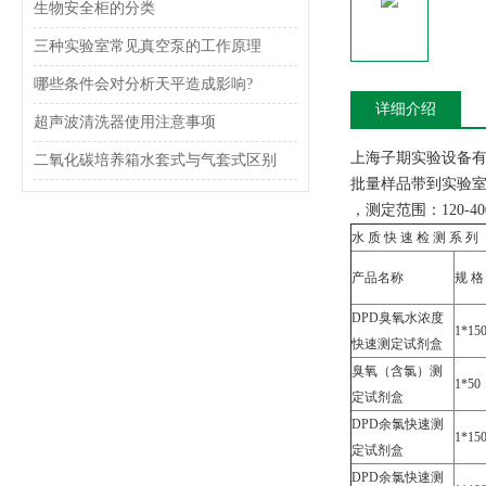
生物安全柜的分类
三种实验室常见真空泵的工作原理
哪些条件会对分析天平造成影响?
详细介绍
超声波清洗器使用注意事项
上海子期实验设备
二氧化碳培养箱水套式与气套式区别
批量样品带到实验室
，测定范围：120-
水 质 快 速 检 测 系 列
产品名称
规 格
DPD臭氧水浓度
1*15
快速测定试剂盒
臭氧（含氯）测
1*50
定试剂盒
DPD余氯快速测
1*15
定试剂盒
DPD余氯快速测