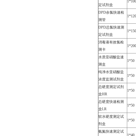
1*10
定试剂盒
DPD余氯快速检
1*12
测管
DPD总氯快速测
1*15
定试剂盒
消毒液有效氯检
1*20
测卡
水质亚硝酸盐速
1*50
测盒
纯净水亚硝酸盐
1*50
浓度监测试剂盒
总硬度测定试剂
1*50
盒HR
总硬度快速检测
1*50
盒LR
软水硬度测定试
1*50
剂盒
氨氮快速测定试
1*40