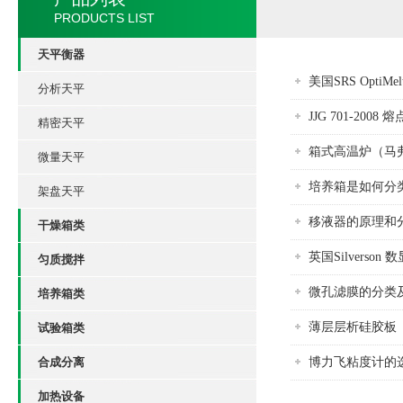
PRODUCTS LIST
天平衡器
美国SRS OptiM
分析天平
JJG 701-200
精密天平
箱式高温炉（马
微量天平
培养箱是如何分
架盘天平
移液器的原理和
干燥箱类
英国Silverso
匀质搅拌
微孔滤膜的分类
培养箱类
薄层层析硅胶板
试验箱类
合成分离
博力飞粘度计的
加热设备