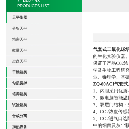
PRODUCTS LIST
天平衡器
分析天平
精密天平
气套式二氧化碳
微量天平
的生化实验仪器。
架盘天平
保证了产品C02
学及生物工程研
干燥箱类
业、毒理学、基
匀质搅拌
ZQ-80AC
I气套
1、内胆采用优
培养箱类
2、微电脑智能温
3、双层门结构
试验箱类
4、CO2浓度传
合成分离
5、CO2进气口
中的细菌及灰尘
加热设备