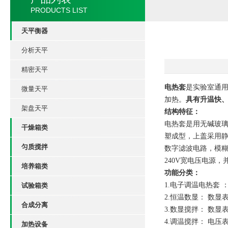
PRODUCTS LIST
天平衡器
分析天平
精密天平
电热套
是实验室通
微量天平
加热。
具有升温快
架盘天平
结构特征：
电热套是用无碱玻璃
干燥箱类
塑成型，上盖采用静
匀质搅拌
数字滤波电路，模糊
240V宽电压电源
培养箱类
功能分类：
1.
电子调温电热套 
试验箱类
2.
恒温数显： 数显
合成分离
3.
数显搅拌： 数显
4.
调温搅拌： 电压
加热设备