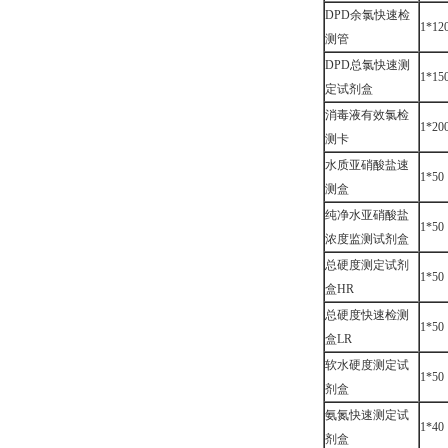
DPD余氯快速检
1*12
测管
DPD总氯快速测
1*15
定试剂盒
消毒液有效氯检
1*20
测卡
水质亚硝酸盐速
1*50
测盒
纯净水亚硝酸盐
1*50
浓度监测试剂盒
总硬度测定试剂
1*50
盒HR
总硬度快速检测
1*50
盒LR
软水硬度测定试
1*50
剂盒
氨氮快速测定试
1*40
剂盒