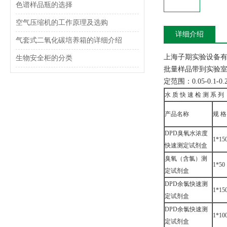
色谱样品瓶的选择
空气压缩机的工作原理及选购
详细介绍
气套式二氧化碳培养箱的详细介绍
上海子期实验设备
生物安全柜的分类
批量样品带到实验室
定范围：0.05-0.1
水 质 快 速 检 测 系 列
产品名称
规 格
DPD臭氧水浓度
1*15
快速测定试剂盒
臭氧（含氯）测
1*50
定试剂盒
DPD余氯快速测
1*15
定试剂盒
DPD余氯快速测
1*10
定试剂盒