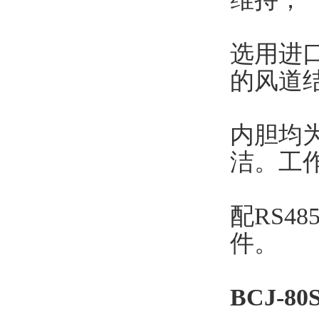
选用进
的风道
内胆均
洁。工
配RS4
件。
BCJ-80