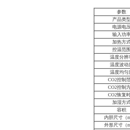
参数
产品类
电源电
输入功
加热方
控温范
温度分辨
温度波动
温度均匀
CO2控制
CO2控制
CO2恢复
加湿方
容积
内胆尺寸（
外形尺寸（