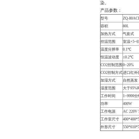
染。
产品参数：
型号
ZQ-80AC
容积
80L
加热方式
气套式
控温范围
室温+5~6
温度分辨率
0.1℃
恒温波动度
±0.2℃
CO2控制范围
0~20%
CO2控制方式
进口红外
加湿方式
自然蒸发
湿度范围
大于95%
工作时间
1~999
功率
400W
工作电源
AC 220V 
工作室尺寸
400*400*
外形尺寸
550*610*