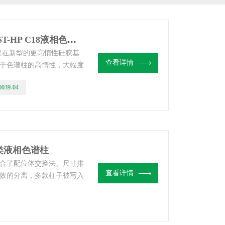
227-30039-04岛津Shim-pack GIST-HP C18液相色谱柱
相色谱柱是在新型的更高惰性硅胶基
查看详情
于色谱柱的高惰性，大幅度
ST系列色谱柱可以用于分
0039-04
能够得到非常尖锐的峰型和
1糖类液相色谱柱
别结合了配位体交换法、尺寸排
查看详情
效的分离，多款柱子被写入