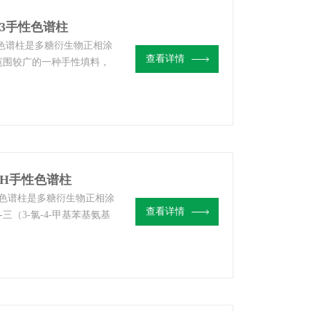
OZ-3手性色谱柱
液相手性色谱柱是多糖衍生物正相涂
查看详情
范围较广的一种手性填料，
和耐受性。大赛璐Daicel
正相流动相中使用。
OZ-H手性色谱柱
液相手性色谱柱是多糖衍生物正相涂
查看详情
（3-氯-4-甲基苯基氨基
广的一种手性填料，在各类
CHIRALCEL OZ-3 /