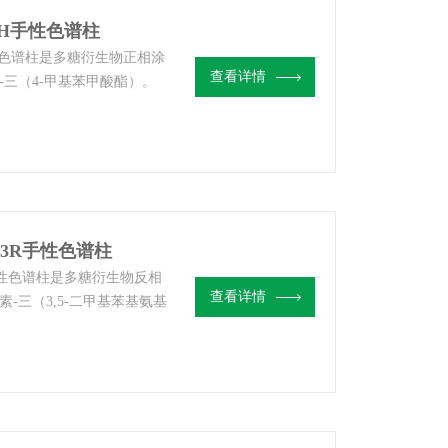
OJ-H手性色谱柱
液相手性色谱柱是多糖衍生物正相涂
查看详情
三（4-甲基苯甲酸酯）。
性填料，在各类文献中都报
® OJ-3 / OJ-H / OJ
OD-3R手性色谱柱
R液相手性色谱柱是多糖衍生物反相
查看详情
-三（3,5-二甲基苯基氨基
合分析水溶性样品，或对