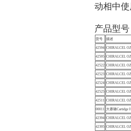
动相中使
产品型号
货号
描述
42594
CHIRALCEL OZ
42595
CHIRALCEL OZ
42522
CHIRALCEL OZ
42523
CHIRALCEL OZ
42524
CHIRALCEL OZ
42525
CHIRALCEL OZ
42511
CHIRALCEL O
00011
大赛璐Cartidge 
42394
CHIRALCEL OZ
42395
CHIRALCEL OZ