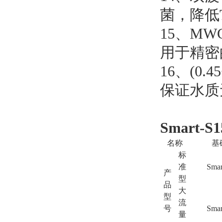
菌，降低
15
、
MWC
用于精密
16
、
(0.4
保证水质
Smart
名称
基
标
准
Smar
产
型
品
大
型
流
号
Smar
量