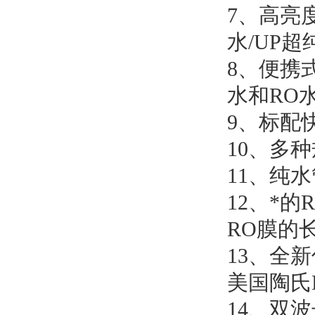
7
、高亮
水
/UP
超
8
、便携
水和
RO
9
、标配
10
、多种
11
、纯水
12
、*的
RO
膜的
13
、全新
美国陶氏
14
、双波