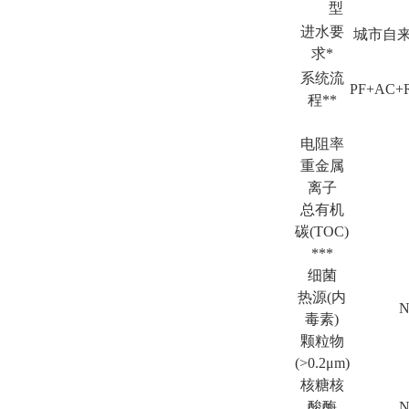
型
进水要
城市自来水：
求*
系统流
PF+AC+
程**
电阻率
重金属
离子
总有机
碳(TOC)
***
细菌
热源(内
N
毒素)
颗粒物
(>0.2μm)
核糖核
酸酶
N