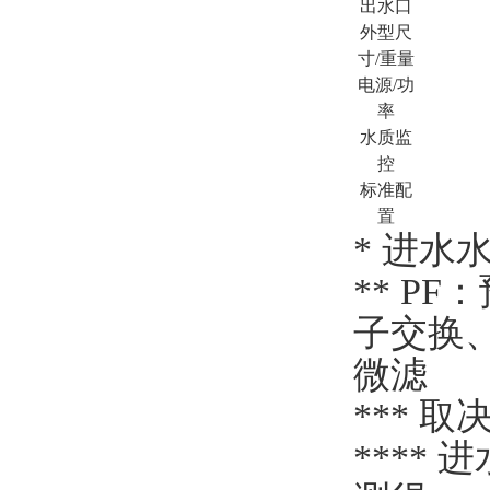
出水口
外型尺
寸/重量
电源/功
率
水质监
控
标准配
置
*
进水
** P
子交换
微滤
*** 
**** 