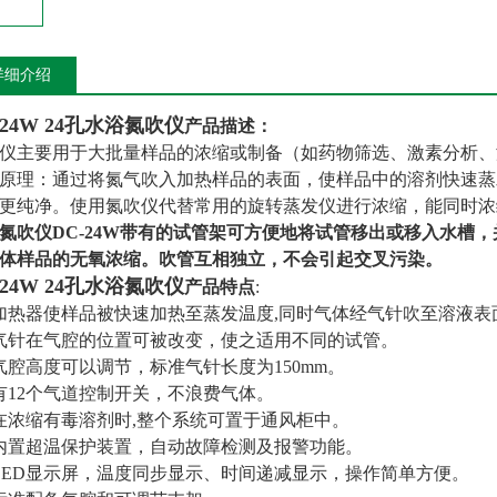
详细介绍
-24W
24孔水浴氮吹仪
产品描述：
仪主要用于大批量样品的浓缩或制备（如药物筛选、激素分析、
原理：通过将氮气吹入加热样品的表面，使样品中的溶剂快速蒸
更纯净。使用氮吹仪代替常用的旋转蒸发仪进行浓缩，能同时浓
氮吹仪DC-24W带有的试管架可方便地将试管移出或移入水槽
体样品的无氧浓缩。吹管互相独立，不会引起交叉污染。
-24W
24孔水浴氮吹仪
产品特点
:
加热器使样品被快速加热至蒸发温度,同时气体经气针吹至溶液
气针在气腔的位置可被改变，使之适用不同的试管。
气腔高度可以调节，标准气针长度为150mm。
有12个气道控制开关，不浪费气体。
在浓缩有毒溶剂时,整个系统可置于通风柜中。
内置超温保护装置，自动故障检测及报警功能。
LED显示屏，温度同步显示、时间递减显示，操作简单方便。