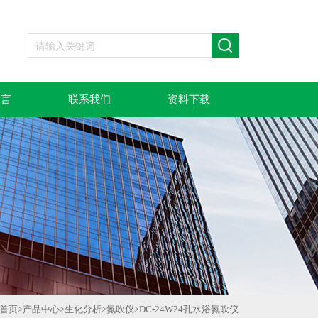
留言
联系我们
资料下载
首页
>
产品中心
>
生化分析
>
氮吹仪
>
DC-24W24孔水浴氮吹仪