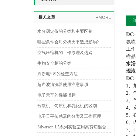
相关文章
+MORE
水分测定仪的分类和主要区别
DC
氮吹
哪些条件会对分析天平造成影响?
工作
空气压缩机的工作原理及选购
样品
生物安全柜的分类
水浴
现液
判断电*坏的检查方法
DC
超声波清洗器使用注意事项
1、
2、
电子天平的性能指标
3、
分散机、匀质机和乳化机的区别
4、
5、
电子天平传感器的分类及工作原理
6、
Silverson L5系列实验室用高剪切混合乳化器
7、