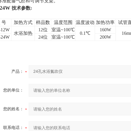
标准配备气腔和可调节支架。
-24W
技术参数:
 号
加热方式
样品数
温度范围
温度波动
加热功率
试管
-12W
12
位
室温~100℃
160W
水浴加热
0.1
℃
16m
-24W
24
位
室温~100℃
200W
产品：
您的单位：
您的姓名：
联系电话：