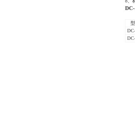
8、
DC
型
DC
DC