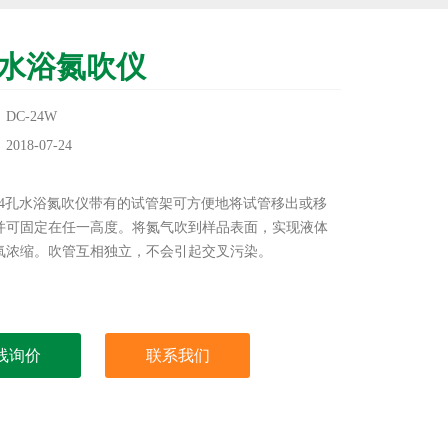
孔水浴氮吹仪
DC-24W
18-07-24
：
W 24孔水浴氮吹仪带有的试管架可方便地将试管移出或移
并可固定在任一高度。将氮气吹到样品表面，实现液体
氧浓缩。吹管互相独立，不会引起交叉污染。
线询价
联系我们