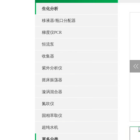
生化分析
移液器/瓶口分配器
梯度仪PCR
恒流泵
收集器
紫外分析仪
摇床振荡器
漩涡混合器
氮吹仪
固相萃取仪
超纯水机
更多分类