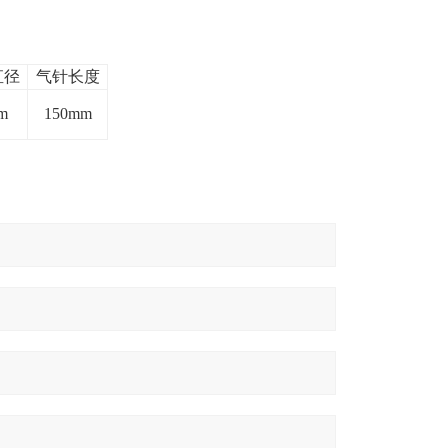
直径
气针长度
m
150mm