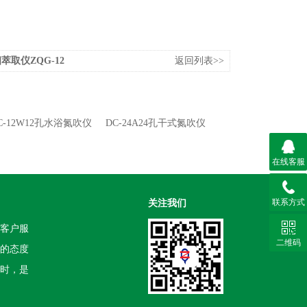
萃取仪ZQG-12
返回列表>>
C-12W12孔水浴氮吹仪
DC-24A24孔干式氮吹仪
在线客服
联系方式
关注我们
客户服
二维码
的态度
时，是