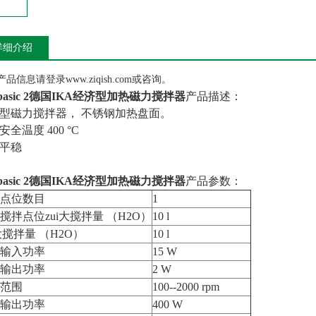
详细介绍
品信息请登录www.ziqish.com或咨询。
 basic 2德国IKA经济型加热磁力搅拌器
产品描述：
型磁力搅拌器， 不锈钢加热盘面。
安全温度 400 °C
平稳
 basic 2德国IKA经济型加热磁力搅拌器
产品参数：
点位数目
1
搅拌点位zui大搅拌量 （H2O）
10 l
i大搅拌量 （H2O）
10 l
输入功率
15 W
输出功率
2 W
范围
100--2000 rpm
输出功率
400 W