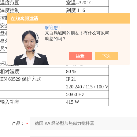
温度范围
室温--320 °C
温度控制
刻度 1--6
控制
刻度 0--6
安全温度回路
400 °C
欢迎您！
盘材质
不锈钢 1.4301
来自局域网的朋友！有什么可以帮
助您的吗？
盘外形尺寸
? 125 mm
尺寸
168 x 105 x 220 mm
2.4 kg
环境温度
5--40 °C
相对湿度
80 %
 EN 60529 保护方式
IP 21
220 240 / 115 / 100 V
50/60 Hz
输入功率
415 W
产品：