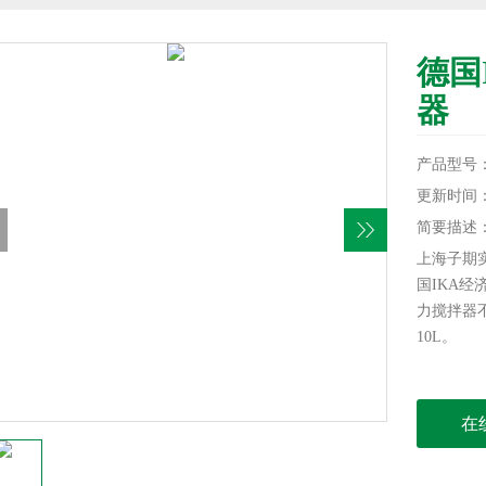
德国
器
产品型号：RH
更新时间：20
简要描述
上海子期实验
国IKA经
力搅拌器不
10L。
在