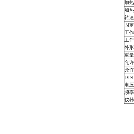
加热
加热
转速
固定
工作
工作
外形
重量
允许
允许
DIN
电压
频率
仪器