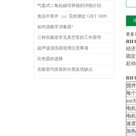
气套式二氧化碳培养箱的详细介绍
食品中苯并（a）芘的测定 GB/T 5009.27-2003
如何选购手消毒器?
更多产
三种实验室常见真空泵的工作原理
RH
超声波清洗器使用注意事项
经济
固定
比色皿的选择
起动
实验室均质器的分类及优缺点
RH
搅拌
每个
zu
电机
电机
速度
加热