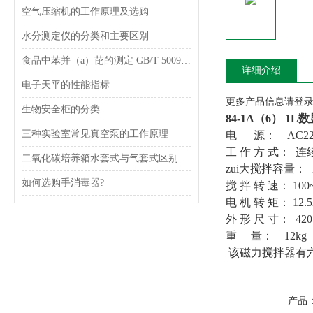
空气压缩机的工作原理及选购
水分测定仪的分类和主要区别
食品中苯并（a）芘的测定 GB/T 5009.27-2003
详细介绍
电子天平的性能指标
更多产品信息请登录www
生物安全柜的分类
84-1A（6） 
三种实验室常见真空泵的工作原理
电 源： AC220
工 作 方 式： 连
二氧化碳培养箱水套式与气套式区别
zui大搅拌容量： 1
如何选购手消毒器?
搅 拌 转 速： 100~1
电 机 转 矩： 12.
外 形 尺 寸： 420
重 量： 12kg
该磁力搅拌器有
产品