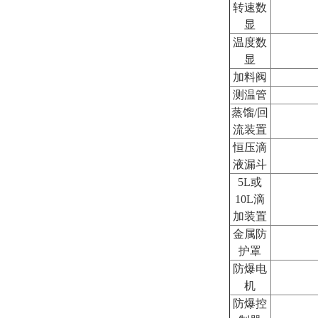
转速数
显
温度数
显
加料阀
测温管
蒸馏/回
流装置
恒压滴
液漏斗
5L或
10L滴
加装置
金属防
护罩
防爆电
机
防爆控