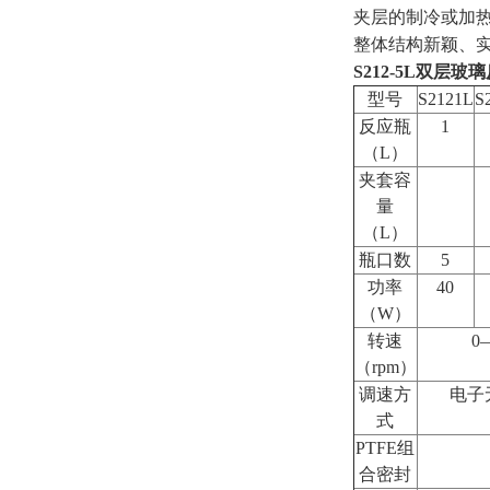
夹层的制冷或加
整体结构新颖、
S212-5L双层玻
型号
S2121L
S
反应瓶
1
（L）
夹套容
量
（L）
瓶口数
5
功率
40
（W）
转速
0
（rpm）
调速方
电子
式
PTFE组
合密封