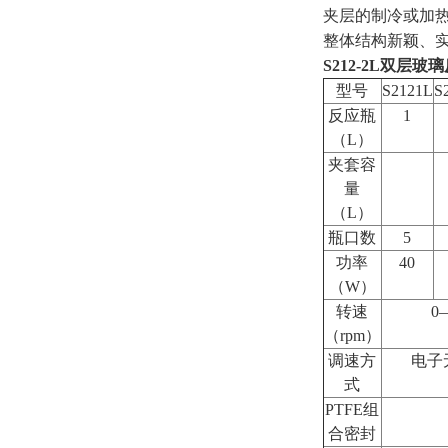
夹层的制冷或加
整体结构新颖、
S212-2L双层玻
型号
S2121L
S
反应瓶
1
（L）
夹套容
量
（L）
瓶口数
5
功率
40
（W）
转速
0
（rpm）
调速方
电子
式
PTFE组
合密封