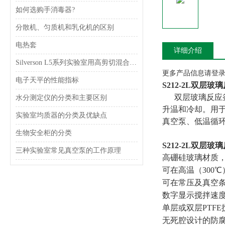
如何选购手消毒器?
分散机、匀质机和乳化机的区别
电热套
详细介绍
Silverson L5系列实验室用高剪切混合乳化器
更多产品信息请登录www
电子天平的性能指标
S212-2L双层玻
双层玻璃反应釜
水分测定仪的分类和主要区别
升温和冷却。用
实验室均质器的分类及优缺点
真空泵、低温循
生物安全柜的分类
S212-2L双层玻
三种实验室常见真空泵的工作原理
高硼硅玻璃材质
可在高温（300
可在常压及真空条
数字显示搅拌速
单层或双层PTF
无死腔设计的防