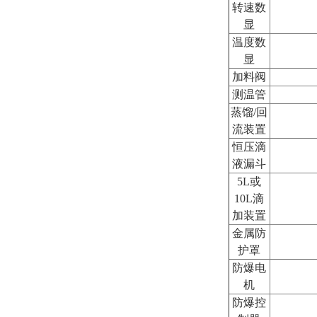
转速数
显
温度数
显
加料阀
测温管
蒸馏/回
流装置
恒压滴
液漏斗
5L或
10L滴
加装置
金属防
护罩
防爆电
机
防爆控