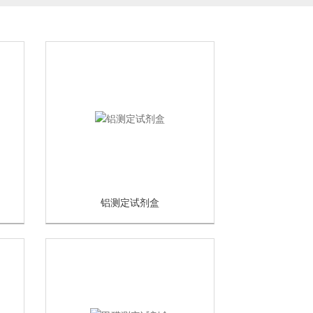
铝测定试剂盒