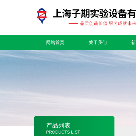
网站首页
关于我们
新
产品列表
PRODUCTS LIST