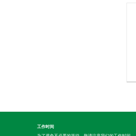
工作时间
为了避免不必要的等待，敬请注意我们的工作时间 