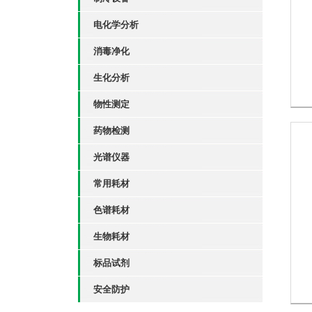
电化学分析
消毒净化
生化分析
物性测定
药物检测
光谱仪器
常用耗材
色谱耗材
生物耗材
标品试剂
安全防护