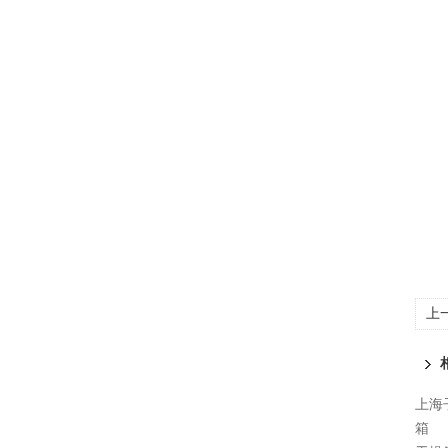
上
上海子
箱