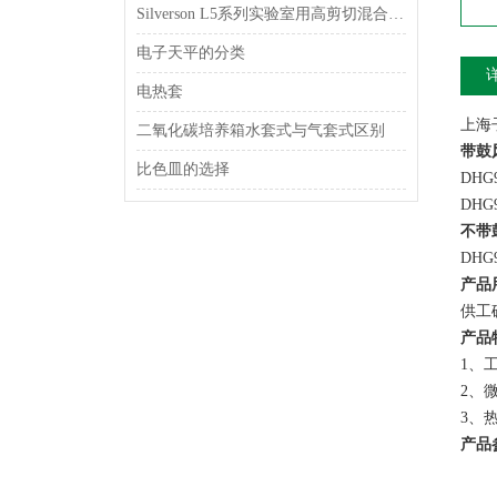
Silverson L5系列实验室用高剪切混合乳化器
电子天平的分类
电热套
上海
二氧化碳培养箱水套式与气套式区别
带鼓
比色皿的选择
DHG
DHG
不带
DHG
产品
供工
产品
1、
2、
3、
产品