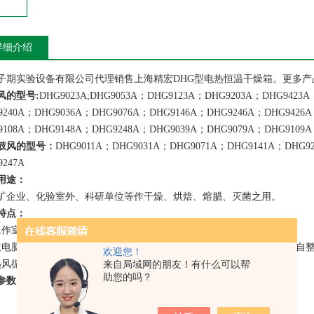
详细介绍
子期实验设备有限公司代理销售上海精宏DHG型电热恒温干燥箱。更多产品信息可
风的型号:
DHG9023A;DHG9053A；DHG9123A；DHG9203A；DHG9423
9240A；DHG9036A；DHG9076A；DHG9146A；DHG9246A；DHG9426
9108A；DHG9148A；DHG9248A；DHG9039A；DHG9079A；DHG9109A
鼓风的型号：
DHG9011A；DHG9031A；DHG9071A；DHG9141A；DHG9
9247A
用途：
矿企业、化验室外、科研单位等作干燥、烘焙、熔腊、灭菌之用。
特点：
工作室采用优质钢板或不锈钢板。
微电脑智慧控温仪，具有设定，测定温度双数字显、定时、功率抑制和自
欢迎您！
热风循环系统由低噪声风机和风道组成，工作室内温度均匀。
来自局域网的朋友！有什么可以帮
助您的吗？
参数：