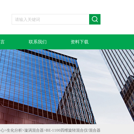
留言
联系我们
资料下载
中心
>
生化分析
>
漩涡混合器
>
BE-1100四维旋转混合仪/混合器