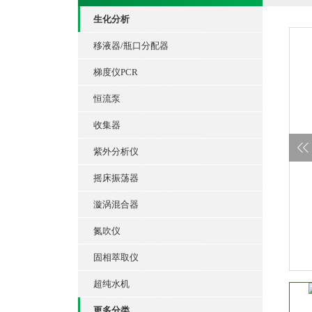
生化分析
移液器/瓶口分配器
梯度仪PCR
恒流泵
收集器
紫外分析仪
摇床振荡器
漩涡混合器
氮吹仪
固相萃取仪
超纯水机
更多分类