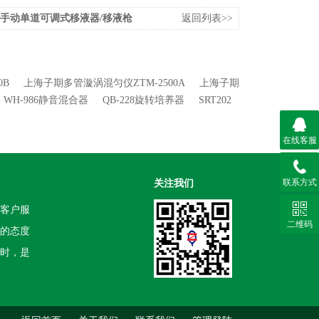
ette手动单道可调式移液器/移液枪
返回列表>>
0B
上海子期多管漩涡混匀仪ZTM-2500A
上海子期
WH-986静音混合器
QB-228旋转培养器
SRT202
在线客服
联系方式
关注我们
客户服
二维码
的态度
时，是