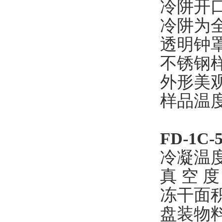
冷阱开
冷阱为
透明钟
不锈钢
外形美
样品温
FD-1C-
冷凝温度
真 空 度
冻干面积
盘装物料