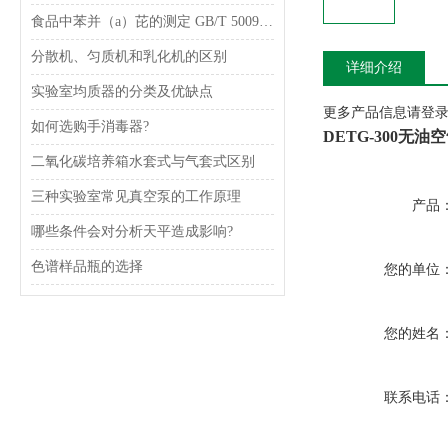
食品中苯并（a）芘的测定 GB/T 5009.27-2003
分散机、匀质机和乳化机的区别
详细介绍
实验室均质器的分类及优缺点
更多产品信息请登录www
如何选购手消毒器?
DETG-300无
二氧化碳培养箱水套式与气套式区别
三种实验室常见真空泵的工作原理
产品
哪些条件会对分析天平造成影响?
色谱样品瓶的选择
您的单位
您的姓名
联系电话