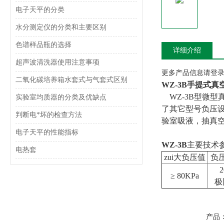
电子天平的分类
水分测定仪的分类和主要区别
色谱样品瓶的选择
详细介绍
超声波清洗器使用注意事项
更多产品信息请登录www
二氧化碳培养箱水套式与气套式区别
WZ-3B手提式真
WZ-3B型微
实验室均质器的分类及优缺点
了其它型号负压
判断电*坏的检查方法
验室吸液，抽真
电子天平的性能指标
WZ-3B
主要技术
电热套
zui大负压值
负
≥ 80KPa
极
产品