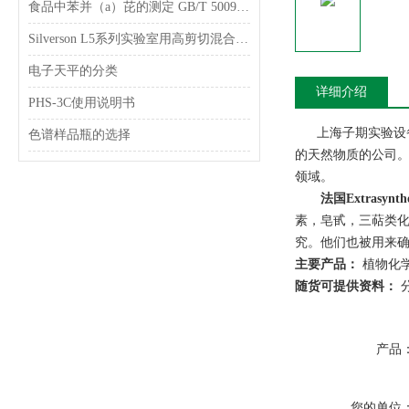
食品中苯并（a）芘的测定 GB/T 5009.27-2003
Silverson L5系列实验室用高剪切混合乳化器
电子天平的分类
详细介绍
PHS-3C使用说明书
上海子期实验设备
色谱样品瓶的选择
的天然物质的公司。3
领域。
法国Extrasynt
素，皂甙，三萜类化
究。他们也被用来
主要产品：
植物化学
随货可提供资料：
分
产品
您的单位