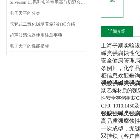
Silverson L5系列实验室用高剪切混合乳化器
电子天平的分类
气套式二氧化碳培养箱的详细介绍
详细介绍
超声波清洗器使用注意事项
上海子期实验
电子天平的性能指标
碱类
强腐蚀性
安全健康管理局(O
条例》，
化学
柜信息欢迎垂
强酸强碱类强
聚 乙烯材质的
性安全存储柜获CE认
CFR 1910.
强酸强碱类强
高品质强腐蚀
一次成型，无缝
双挂锁（客户