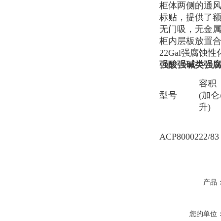
柜体两侧的通
标贴，提供了
无门吸，无金
柜内层板放置
22Gal强腐
强酸强碱类强
容积
型号
(加仑
升)
ACP80002
22/83
产品
您的单位