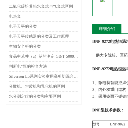
二氧化碳培养箱水套式与气套式区别
电热套
电子天平的分类
详细介绍
电子天平传感器的分类及工作原理
DNP-9272电热
生物安全柜的分类
供大专院校、医药
食品中苯并（a）芘的测定 GB/T 5009.27-2003
判断电*坏的检查方法
DNP-9272电热
Silverson L5系列实验室用高剪切混合乳化器
1、微电脑智能控温
分散机、匀质机和乳化机的区别
2、内外双重门结构
水分测定仪的分类和主要区别
3、采用镜面不锈钢
DNP型技术参数：
型号
DNP-9022