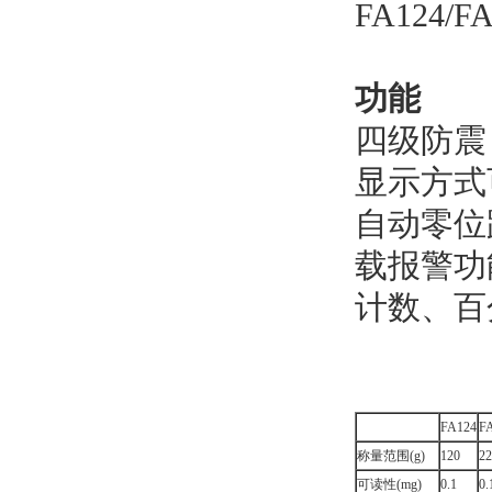
FA124/
功能
四级防震
显示方式
自动零位
载报警功
计数、百
FA124
F
称量范围(g)
120
22
可读性(mg)
0.1
0.