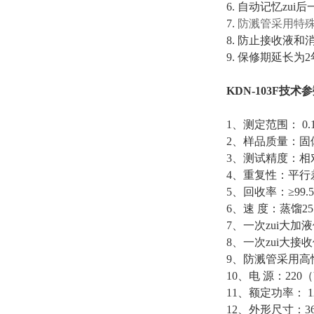
6. 自动记忆z
7.
防溅管采用特
8. 防止接收液
9. 保修期延长
KDN-103F技术
1、测定范围： 0.
2、样品质量：固体0
3、测试精度：相
4、重复性：平行差
5、回收率：≥99.
6、速 度：蒸馏25 
7、一次zui大加液
8、一次zui大接收
9、防溅管采用
10、电 源：220（
11、额定功率： 1
12、外形尺寸：360