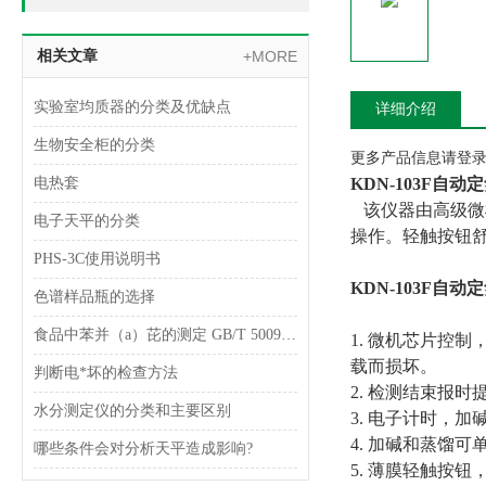
相关文章
+MORE
实验室均质器的分类及优缺点
详细介绍
生物安全柜的分类
更多产品信息请登录www
电热套
KDN-103F自
该仪器由高级微
电子天平的分类
操作。轻触按钮舒
PHS-3C使用说明书
KDN-103F自
色谱样品瓶的选择
食品中苯并（a）芘的测定 GB/T 5009.27-2003
1. 微机芯片控
载而损坏。
判断电*坏的检查方法
2. 检测结束报时
水分测定仪的分类和主要区别
3. 电子计时，
4. 加碱和蒸馏
哪些条件会对分析天平造成影响?
5. 薄膜轻触按