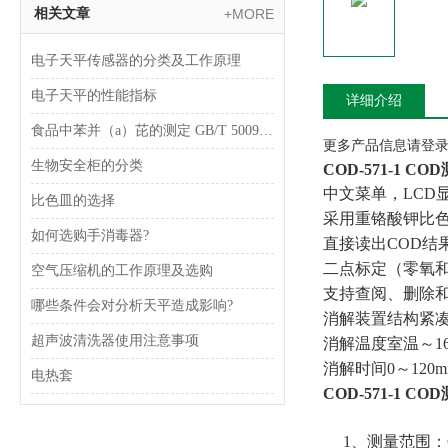
相关文章
+MORE
电子天平传感器的分类及工作原理
电子天平的性能指标
详细介绍
食品中苯并（a）芘的测定 GB/T 5009.27-2003
更多产品信息请登录www
生物安全柜的分类
COD-571-1 
中文菜单，LCD
比色皿的选择
采用重铬酸钾比
如何选购手消毒器?
直接读出COD结
二点标定（零氧
空气压缩机的工作原理及选购
支持查阅、删除和
哪些条件会对分析天平造成影响?
消解装置结构紧凑
超声波清洗器使用注意事项
消解温度室温～1
消解时间0～12
电热套
COD-571-1 
1、测量范围：COD