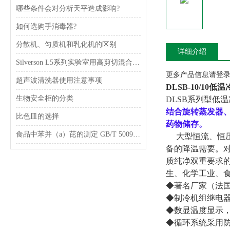
哪些条件会对分析天平造成影响?
如何选购手消毒器?
分散机、匀质机和乳化机的区别
详细介绍
Silverson L5系列实验室用高剪切混合乳化器
更多产品信息请登录www
超声波清洗器使用注意事项
DLSB-10/10
生物安全柜的分类
DLSB系列型低
结合旋转蒸发器
比色皿的选择
药物储存。
食品中苯并（a）芘的测定 GB/T 5009.27-2003
大型恒流、恒压
备的降温需要。
质纯净双重要求
生、化学工业、
◆著名厂家（法
◆制冷机组继电
◆数显温度显示
◆循环系统采用