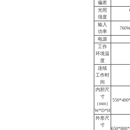
偏差
光照
强度
输入
760
功率
电源
工作
环境温
度
连续
工作时
间
内胆尺
寸
550*400
（mm）
W*D*H
外形尺
寸
650*800*