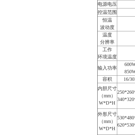
电源电压
控温范围
恒温
波动度
温度
分辨率
工作
环境温度
600
输入功率
850
容积
16/3
内胆尺寸
250*260
（mm）
340*320
W*D*H
外形尺寸
530*480
（mm）
620*530
W*D*H