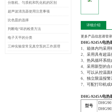
分散机、匀质机和乳化机的区别
超声波清洗器使用注意事项
比色皿的选择
详细介绍
判断电*坏的检查方法
更多产品信息请登录www
电子天平的分类
DHG-9245A电
三种实验室常见真空泵的工作原理
1、箱体内均采
2、采用具有超温
3、热风循环系
4、采用新型的
5、可以从控温
6、独立限温报
7、可配打印机或
DHG-9245A电
DHG90
型号
DHG90