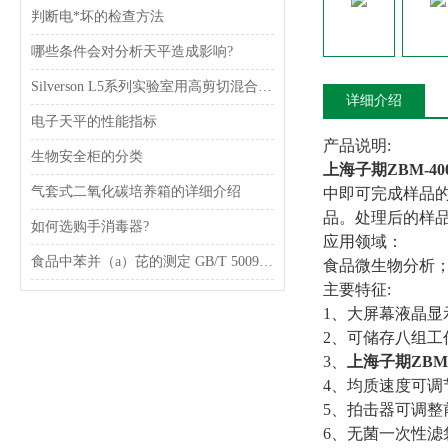
判断电*坏的检查方法
哪些条件会对分析天平造成影响?
Silverson L5系列实验室用高剪切混合乳化器
详细介绍
电子天平的性能指标
产品说明:
生物安全柜的分类
上海子期ZBM-4
气套式二氧化碳培养箱的详细介绍
中即可完成样品
品。处理后的样
如何选购手消毒器?
应用领域：
食品中苯并（a）芘的测定 GB/T 5009.27-2003
食品微生物分析
主要特征:
1、大屏幕液晶显
2、可储存八组工
3、
上海子期ZBM
4、均质速度可调
5、拍击器可调整
6、无菌一次性滤