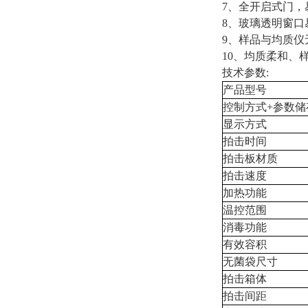
7、全开启式门，
8、玻璃透明窗口
9、样品与均质
10、均质柔和、
技术参数:
产品型号
控制方式+参数储
显示方式
拍击时间
拍击板材质
拍击速度
加热功能
温控范围
消毒功能
有效容积
无菌袋尺寸
拍击箱体
拍击间距