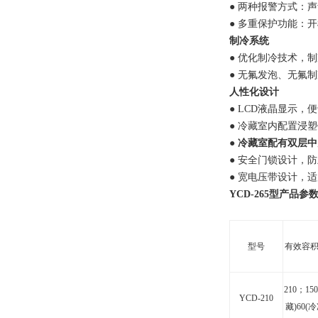
●
两种报警方式：声
●
多重保护功能：开
制冷系统
●
优化制冷技术，制
●
无氟发泡、无氟制
人性化设计
● LCD
液晶显示，便
●
冷藏室内配置浸塑
●
冷藏室配有双层中
●
安全门锁设计，防
●
宽电压带设计，适
YCD-
265
型
产品参
型号
有效容
210
；15
YCD-210
藏)60(冷