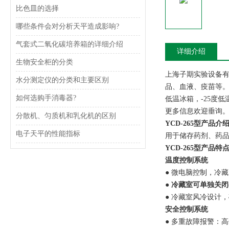
比色皿的选择
哪些条件会对分析天平造成影响?
气套式二氧化碳培养箱的详细介绍
详细介绍
生物安全柜的分类
上海子期实验设备有
水分测定仪的分类和主要区别
品、血液、疫苗等。
如何选购手消毒器?
低温冰箱，-25度
更多信息欢迎垂询
分散机、匀质机和乳化机的区别
YCD-
265
型
产品介
电子天平的性能指标
用于储存药剂、药
YCD-
265
型
产品特
温度控制系统
●
微电脑控制，冷藏
●
冷藏室可单独关闭
●
冷藏室风冷设计，
安全控制系统
●
多重故障报警：高