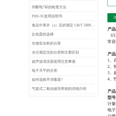
判断电*坏的检查方法
PHS-3C使用说明书
食品中苯并（a）芘的测定 GB/T 5009.27-2003
产品
比色皿的选择
ST
常容
生物安全柜的分类
水分测定仪的分类和主要区别
产品
1、
超声波清洗器使用注意事项
2、
电子天平的分类
3、
4、
如何选购手消毒器?
气套式二氧化碳培养箱的详细介绍
产品
型号
计量
电子