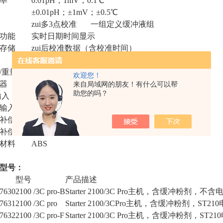
率
0.01pH；1mV；0.1℃
±0.01pH；±1mV；±0.5℃
zui多3点校准 一组定义缓冲液组
功能
实时日期时间显示
存储
zui后校准数据（含校准时间）
110~240V/50Hz，DC 12V
/重量
约220W×175D×78H mm / 0.75kg
欢迎您！
器
液晶屏
来自局域网的朋友！有什么可以帮
助您的吗？
输入
BNC，阻抗>10e+12Ω
输入
Cinch，NTC30kΩ
补偿
自动或手动温度补偿
补偿范围
0℃~100℃
材料
ABS
型号：
型号
产品描述
7630
2100 /3C pro-B
Starter 2100/3C Pro主机，含缓冲粉剂，不含
7631
2100 /3C pro
Starter 2100/3CPro主机，含缓冲粉剂，S
7632
2100 /3C pro-F
Starter 2100/3C Pro主机，含缓冲粉剂，S