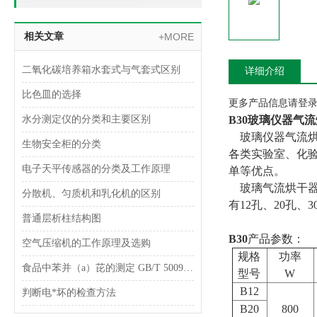
相关文章
+MORE
二氧化碳培养箱水套式与气套式区别
详细介绍
比色皿的选择
更多产品信息请登录www
水分测定仪的分类和主要区别
B30玻璃仪器气
玻璃仪器气流烘
生物安全柜的分类
各类实验室、化
电子天平传感器的分类及工作原理
单等优点。
玻璃气流烘干器
分散机、匀质机和乳化机的区别
有12孔、20孔、
普通层析柱结构图
B30
产品参数：
空气压缩机的工作原理及选购
规格
功率
食品中苯并（a）芘的测定 GB/T 5009.27-2003
型号
W
B12
判断电*坏的检查方法
B20
800