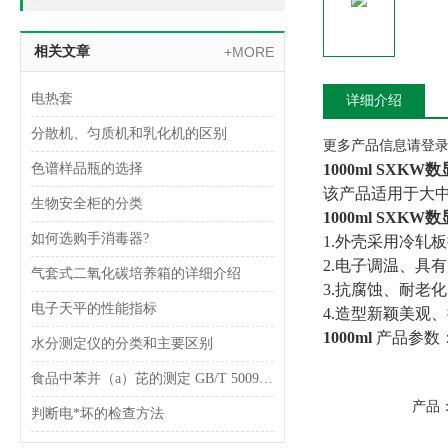
相关文章
+MORE
电热套
详细介绍
分散机、匀质机和乳化机的区别
更多产品信息请登录www
色谱样品瓶的选择
1000ml SXK
该产品适用于大
生物安全柜的分类
1000ml SXK
如何选购手消毒器?
1.外壳采用冷轧
2.电子调温、具
气套式二氧化碳培养箱的详细介绍
3.抗腐蚀、耐老
电子天平的性能指标
4.造型新颖美观
1000ml
产品参数
水分测定仪的分类和主要区别
食品中苯并（a）芘的测定 GB/T 5009.27-2003
产品
判断电*坏的检查方法