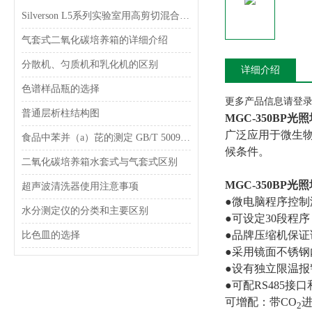
Silverson L5系列实验室用高剪切混合乳化器
气套式二氧化碳培养箱的详细介绍
分散机、匀质机和乳化机的区别
详细介绍
色谱样品瓶的选择
更多产品信息请登录www
普通层析柱结构图
MGC-350BP
广泛应用于微生
食品中苯并（a）芘的测定 GB/T 5009.27-2003
候条件。
二氧化碳培养箱水套式与气套式区别
MGC-350BP
超声波清洗器使用注意事项
●
微电脑程序控制
水分测定仪的分类和主要区别
●
可设定30段程序
●品牌压缩机保证
比色皿的选择
●
采用镜面不锈钢
●设有独立限温
●可配RS485
可增配：带CO
2