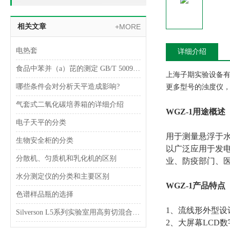
相关文章
+MORE
电热套
详细介绍
食品中苯并（a）芘的测定 GB/T 5009.27-2003
上海子期实验设备
哪些条件会对分析天平造成影响?
更多型号的浊度仪
气套式二氧化碳培养箱的详细介绍
WGZ-1
用途概述
电子天平的分类
用于测量悬浮于
生物安全柜的分类
以广泛应用于发
分散机、匀质机和乳化机的区别
业、防疫部门、
水分测定仪的分类和主要区别
WGZ-1
产品特点
色谱样品瓶的选择
1
、流线形外型设
Silverson L5系列实验室用高剪切混合乳化器
2
、大屏幕LCD