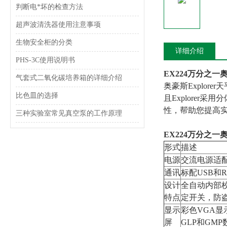
判断电*坏的检查方法
超声波清洗器使用注意事项
生物安全柜的分类
详细介绍
PHS-3C使用说明书
EX224万分之
气套式二氧化碳培养箱的详细介绍
奥豪斯Explor
比色皿的选择
且Explorer
性，帮助您提高
三种实验室常见真空泵的工作原理
EX224万分之
形式
描述
电源
交流电源适
通讯
标配USB和R
设计
全自动内部
特点
定开关，防
显示
彩色VGA显
屏
GLP和GM